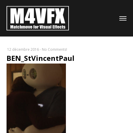
12 décembre 2016
-
No Comments!
BEN_StVincentPaul